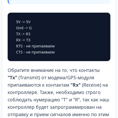
        5V -> 5V

        Gnd -> G

        TX -> R3

        RX -> T3

        RTS - не припаиваем

        CTS - не припаиваем

Обратите внимание на то, что контакты
"Tx"
(Transmit) от модема/GPS-модуля
припаиваются к контактам
"Rx"
(Receive) на
контроллере. Также, необходимо строго
соблюдать нумерацию "Т" и "R", так как наш
контроллер будет запрограммирован на
отправку и прием сигналов именно по этим