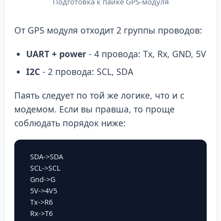
Подготовка к пайке GPS-модуля
От GPS модуля отходит 2 группы проводов:
UART + power
- 4 провода: Tx, Rx, GND, 5V
I2C
- 2 провода: SCL, SDA
Паять следует по той же логике, что и с
модемом. Если вы правша, то проще
соблюдать порядок ниже:
        SDA->SDA

        SCL->SCL

        Gnd->G

        5V->4V5

        Tx->R6

        Rx->T6
