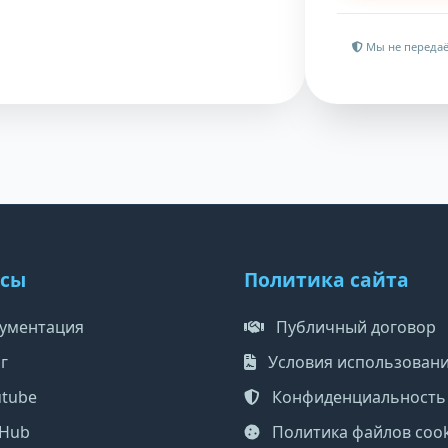
Мы не передаё
рсы
Политика сайта
ументация
Публичный договор
г
Условия использован
tube
Конфиденциальность
tHub
Политика файлов cook