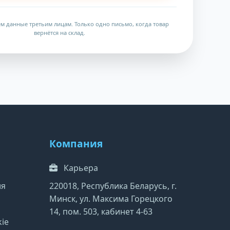
м данные третьим лицам. Только одно письмо, когда товар
вернётся на склад.
Компания
Карьера
ия
220018, Республика Беларусь, г.
Минск, ул. Максима Горецкого
14, пом. 503, кабинет 4-63
ie