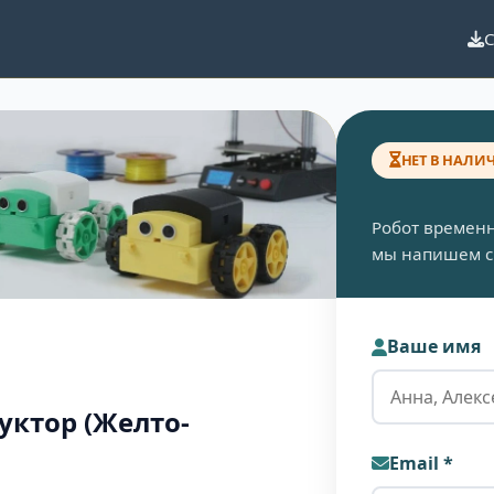
С
НЕТ В НАЛИ
Робот временно
мы напишем ср
Ваше имя
руктор
(Желто-
Email *