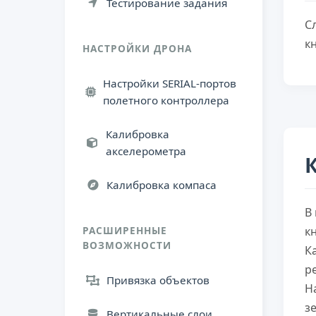
Тестирование задания
С
к
НАСТРОЙКИ ДРОНА
Настройки SERIAL-портов
полетного контроллера
Калибровка
акселерометра
Калибровка компаса
В
РАСШИРЕННЫЕ
к
ВОЗМОЖНОСТИ
К
р
Привязка объектов
Н
з
Вертикальные слои